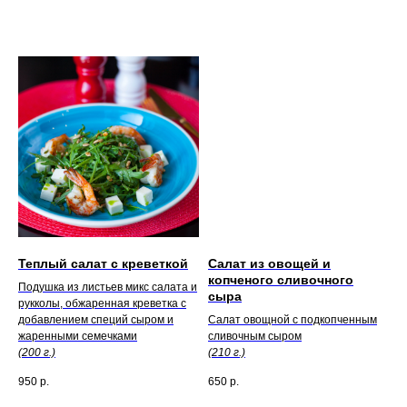
Теплый салат с креветкой
Салат из овощей и
копченого сливочного
Подушка из листьев микс салата и
сыра
рукколы, обжаренная креветка с
добавлением специй сыром и
Салат овощной с подкопченным
жаренными семечками
сливочным сыром
(200 г.)
(210 г.)
950
р.
650
р.