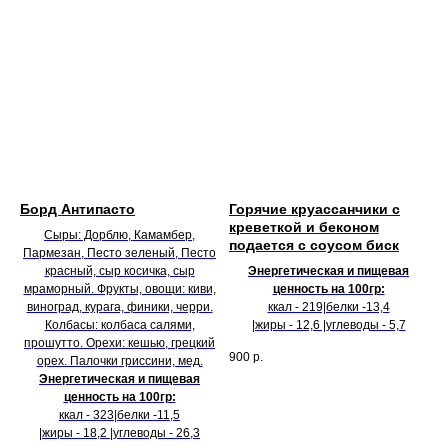
Борд Антипасто
Горячие круассанчики с
креветкой и беконом
Сыры: Дорблю, Камамбер,
подается с соусом биск
Пармезан, Песто зеленый, Песто
красный, сыр косичка, сыр
Энергетическая и пищевая
мраморный. Фрукты, овощи: киви,
ценность на 100гр:
виноград, курага, финики, черри.
ккал - 219|белки -13,4
Колбасы: колбаса салями,
|жиры - 12,6 |углеводы - 5,7
прошутто. Орехи: кешью, грецкий
900
р.
орех. Палочки гриссини, мед.
Энергетическая и пищевая
ценность на 100гр:
ккал - 323|белки -11,5
|жиры - 18,2 |углеводы - 26,3