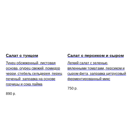
Салат с тунцом
Салат с персиком и сыром
Тунец обожженный, листовая
Легкий салат с зеленью,
основа, огурец свежий, помидор
вяленными томатами, персиком и
черри, стебель сельдерея, перец
сыром фета, заправка цитрусовый
печеный, заправка на основе
ферментированный микс
горчицы и сока лайма
750
р.
890
р.