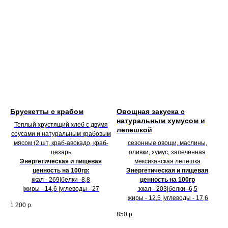
Брускетты с крабом
Овощная закуска с
натуральным хумусом и
Теплый хрустящий хлеб с двумя
лепешкой
соусами и натуральным крабовым
мясом (2 шт, краб-авокадо, краб-
сезонные овощи, маслины,
цезарь
оливки, хумус, запеченная
Энергетическая и пищевая
мексиканская лепешка
ценность на 100гр:
Энергетическая и пищевая
ккал - 269|белки -8,8
ценность на 100гр
|жиры - 14,6 |углеводы - 27
:ккал - 203|белки -6,5
|жиры - 12,5 |углеводы - 17,6
1 200
р.
850
р.