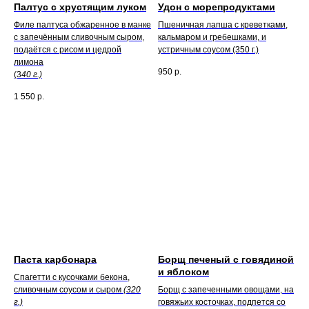
Палтус с хрустящим луком
Удон с морепродуктами
Филе палтуса обжаренное в манке
Пшеничная лапша с креветками,
с запечённым сливочным сыром,
кальмаром и гребешками, и
подаётся с рисом и цедрой
устричным соусом (350 г.)
лимона
950
р.
(3
40 г.)
1 550
р.
Паста карбонара
Борщ печеный с говядиной
и яблоком
Спагетти с кусочками бекона,
сливочным соусом и сыром
(320
Борщ с запеченными овощами, на
г.)
говяжьих косточках, подпется со