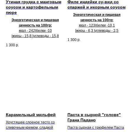
Утиная грудка с манговым
Филе индейки су-вид со
соусом и картофельным
спаржей и икорным соусом
пюре
Энергетическая и пищевая
Энергетическая и пищевая
ценность на 100гр:
ценность на 100гр:
ккал - 123|белки -10,1
ккал - 242|белки -10
|жиры - 6,3 |углеводы - 2,5
|жиры - 15,8 |углеводы - 15,8
1 300
р.
1 300
р.
Карамельный мильфей
Паста в сырной "голове"
Грана Падано
Хрустящее слоеное тесто со
сливочным кремом, сладкой
Паста сырная с трюфелем Паста