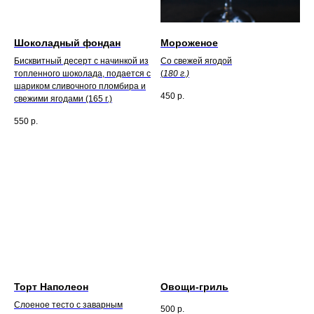
Шоколадный фондан
Мороженое
Бисквитный десерт с начинкой из
Со свежей ягодой
топленного шоколада, подается с
(
180 г.)
шариком сливочного пломбира и
450
р.
свежими ягодами (165 г.)
550
р.
Торт Наполеон
Овощи-гриль
Слоеное тесто с заварным
500
р.