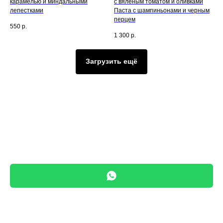
карамелью и миндальными
с вяленым томатом и оливками
лепестками
Паста с шампиньонами и черным
перцем
550
р.
1 300
р.
Загрузить ещё