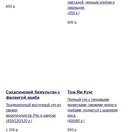
сметаной, черным хлебом и
850
р.
смальцом.
(350 г.)
600
р.
Сахалинский Хемультан с
Том Ям Кунг
фалангой краба
Пряный суп с тигровыми
Традиционный восточный суп из
креветками, свежими черри и
свежих
грибами, подается с шариком
морепродуктов. Рис и закуски
риса.
(
450/120/120 г.)
(400/80 г.)
1 200
р.
950
р.