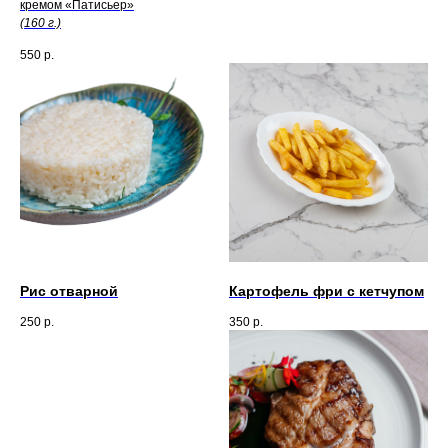
кремом «Патисьер»
(160 г.)
550
р.
Рис отварной
Картофель фри с кетчупом
250
р.
350
р.