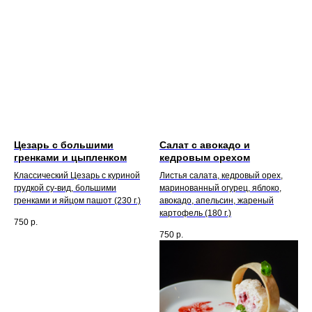
Цезарь с большими
Салат с авокадо и
гренками и цыпленком
кедровым орехом
Классический Цезарь с куриной
Листья салата, кедровый орех,
грудкой су-вид, большими
маринованный огурец, яблоко,
гренками и яйцом пашот (230 г.)
авокадо, апельсин, жареный
картофель (180 г.)
750
р.
750
р.