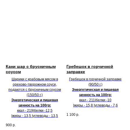
Кани шар с брусничным
Гребешок в горчичной
соусом
заправке
Шарики с крабовым мясом в
Гребешок в горчичной заправке
орехово-творожном соусе,
(90/50 г.)
подаются с брусничным соусом
Энергетическая и пищевая
(150/50 г.)
ценность на 100гр:
Энергетическая и пищевая
ккал - 211|белки -10
ценность на 100гр:
|жиры - 15,8 |углеводы - 7,6
ккал - 219|белки -12,5
1 100
р.
|жиры - 13,5 |углеводы - 13,5
900
р.