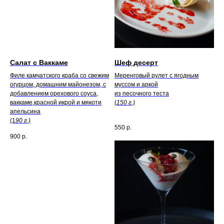
Салат с Ваккаме
Шеф десерт
Филе камчатского краба со свежим
Меренговый рулет с ягодным
огурцом, домашним майонезом, с
муссом и аркой
добавлением орехового соуса,
из песочного теста
ваккаме,красной икрой и мякоти
(
150 г.)
апельсина
(1
90 г.)
550
р.
900
р.