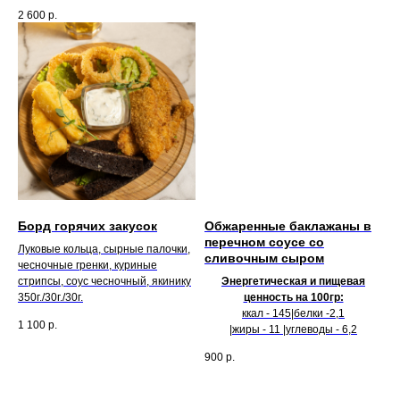
2 600
р.
Борд горячих закусок
Обжаренные баклажаны в
перечном соусе со
Луковые кольца, сырные палочки,
сливочным сыром
чесночные гренки, куриные
стрипсы, соус чесночный, якинику
Энергетическая и пищевая
350г./30г./30г.
ценность на 100гр:
ккал - 145|белки -2,1
1 100
р.
|жиры - 11 |углеводы - 6,2
900
р.